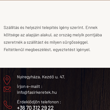
Szállítás és helyszíni telepítés igény szerint. Ennek
költsége az alapján alakul, az ország melyik pontjába
szeretnék a szállítást és milyen sürgősséggel.
Feltétlenül megbeszélést, egyeztetést igényel.
Nyíregyháza, Kezdő u. 47.
Írjon e-mailt :
info@fasirkeretek.hu
Érdeklődjön telefonon :
+36 70 312 29 22