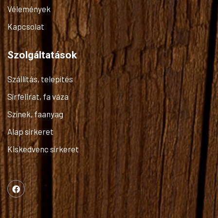
Vélemények
Kapcsolat
Szolgáltatások
Szállítás, telepítés
Sírfelirat, fa váza
Színek, faanyag
Alap sírkeret
Kiskedvenc sírkeret