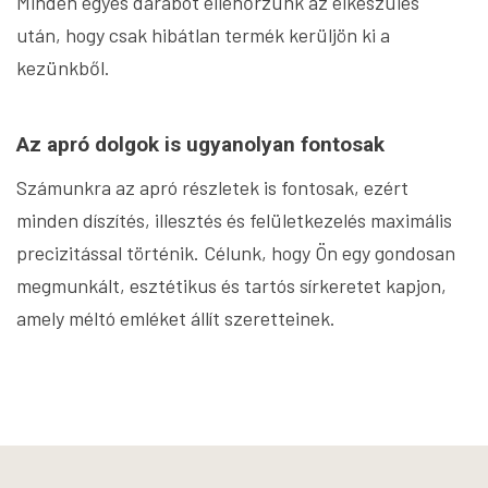
Minden egyes darabot ellenőrzünk az elkészülés
után, hogy csak hibátlan termék kerüljön ki a
kezünkből.
Az apró dolgok is ugyanolyan fontosak
Számunkra az apró részletek is fontosak, ezért
minden díszítés, illesztés és felületkezelés maximális
precizitással történik. Célunk, hogy Ön egy gondosan
megmunkált, esztétikus és tartós sírkeretet kapjon,
amely méltó emléket állít szeretteinek.