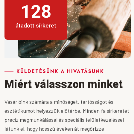
128
átadott sírkeret
KÜLDETÉSÜNK A HIVATÁSUNK
Miért válasszon minket
Vásárlóink számára a minőséget, tartósságot és
esztétikumot helyezzük előtérbe. Minden fa sírkeretet
precíz megmunkálással és speciális felületkezeléssel
látunk el, hogy hosszú éveken át megőrizze