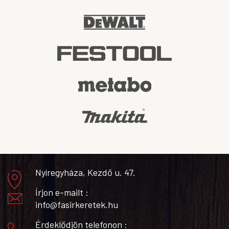
Nyíregyháza, Kezdő u. 47.
Írjon e-mailt :
info@fasirkeretek.hu
Érdeklődjön telefonon :