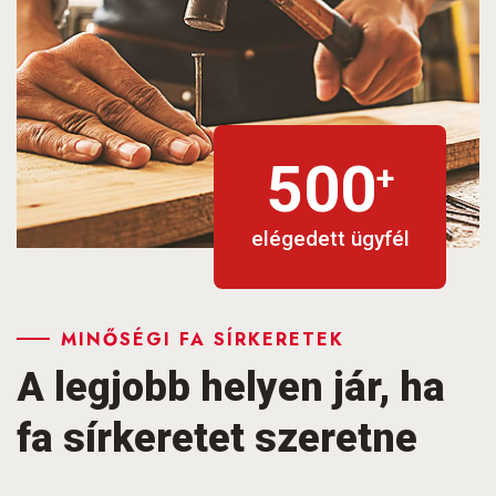
500
+
elégedett ügyfél
MINŐSÉGI FA SÍRKERETEK
A legjobb helyen jár,
ha
fa sírkeretet szeretne