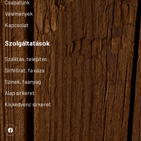
Csapatunk
Vélemények
Kapcsolat
Szolgáltatások
Szállítás, telepítés
Sírfelirat, fa váza
Színek, faanyag
Alap sírkeret
Kiskedvenc sírkeret