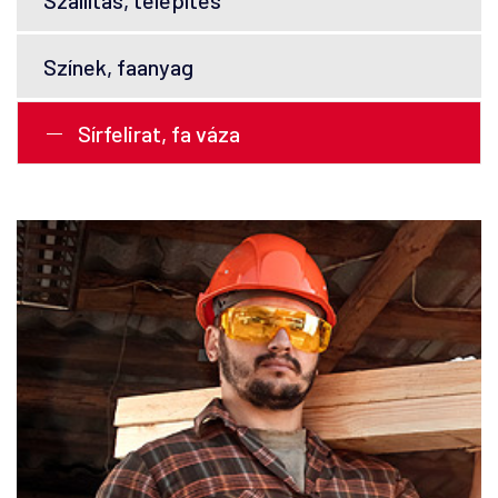
Színek, faanyag
Sírfelirat, fa váza