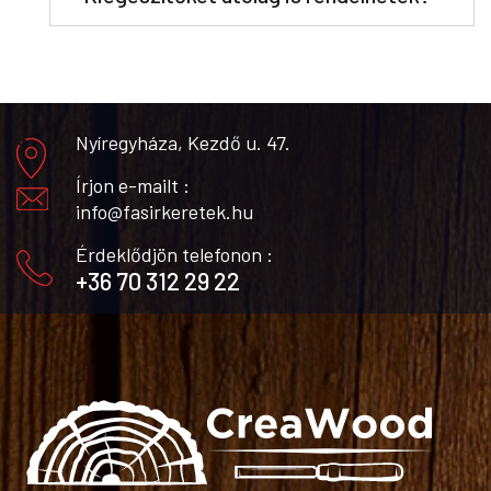
Nyíregyháza, Kezdő u. 47.
Írjon e-mailt :
info@fasirkeretek.hu
Érdeklődjön telefonon :
+36 70 312 29 22