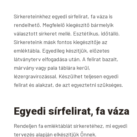
Sírkereteinkhez egyedi sírfelirat, fa váza is
rendelhető. Megfelelő kiegészítő bármelyik
választott sírkeret mellé. Esztétikus, időtálló.
Sírkereteink másk fontos kiegészítője az
emléktábla. Egyedileg készítjük, előzetes
látványterv elfogadása után. A felirat bazalt,
márvány vagy pala táblára kerül,
lézergravírozással. Készülhet teljesen egyedi
felirat és alakzat, de azt egyeztetni szükséges.
Egyedi sírfelirat, fa váza
Rendeljen fa emléktáblát sírkeretéhez, mi egyedi
tervezés alapján elkészítjük Önnek.