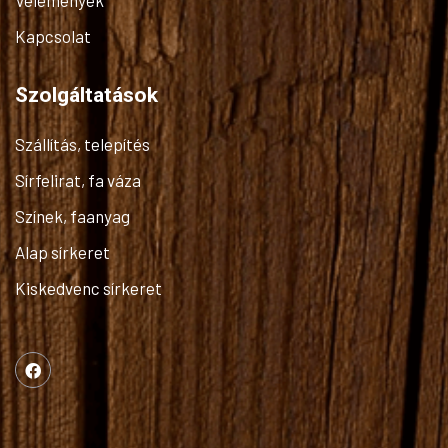
Vélemények
Kapcsolat
Szolgáltatások
Szállítás, telepítés
Sírfelirat, fa váza
Színek, faanyag
Alap sírkeret
Kiskedvenc sírkeret