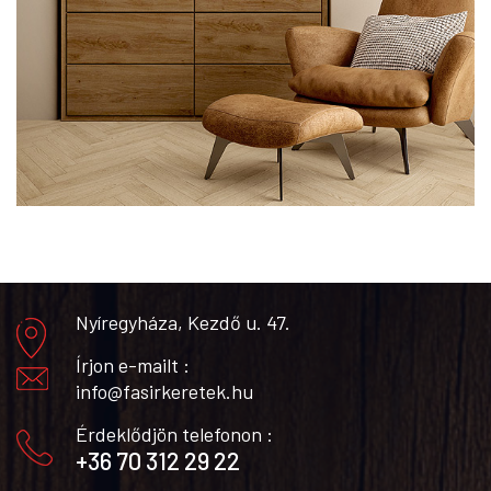
Nyíregyháza, Kezdő u. 47.
Írjon e-mailt :
info@fasirkeretek.hu
Érdeklődjön telefonon :
+36 70 312 29 22