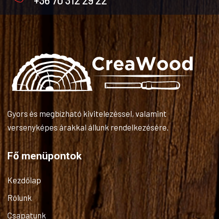
+36 70 312 29 22
Gyors és megbízható kivitelezéssel, valamint
versenyképes árakkal állunk rendelkezésére.
Fő menüpontok
Kezdőlap
Rólunk
Csapatunk