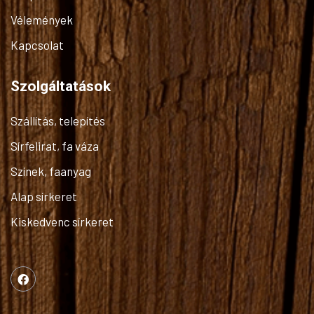
Vélemények
Kapcsolat
Szolgáltatások
Szállítás, telepítés
Sírfelirat, fa váza
Színek, faanyag
Alap sírkeret
Kiskedvenc sírkeret