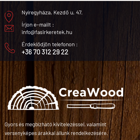
Nyíregyháza, Kezdő u. 47.
Írjon e-mailt :
info@fasirkeretek.hu
Érdeklődjön telefonon :
+36 70 312 29 22
Gyors és megbízható kivitelezéssel, valamint
versenyképes árakkal állunk rendelkezésére.