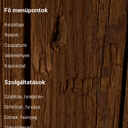
Fő menüpontok
Kezdőlap
Rólunk
Csapatunk
Vélemények
Kapcsolat
Szolgáltatások
Szállítás, telepítés
Sírfelirat, fa váza
Színek, faanyag
Alap sírkeret